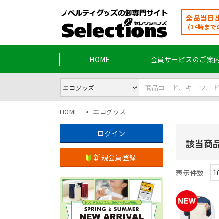
全品当日出
(14時まで
HOME
会員サービスのご案
HOME
エコグッズ
ログイン
該当商
新規会員登録
表示件数