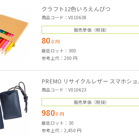
クラフト12色いろえんぴつ
商品コード：V010638
販売単価
（税抜）
80
.
0
円
最低ロット：300
参考上代：200 円
PREMO リサイクルレザー スマホシ
商品コード：V010623
販売単価
（税抜）
980
.
0
円
最低ロット：30
参考上代：2,450 円