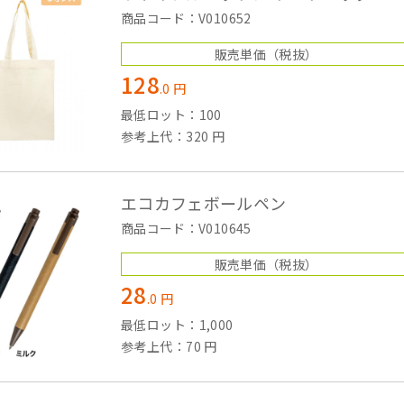
商品コード：V010652
販売単価
（税抜）
128
.
0
円
最低ロット：100
参考上代：320 円
エコカフェボールペン
商品コード：V010645
販売単価
（税抜）
28
.
0
円
最低ロット：1,000
参考上代：70 円