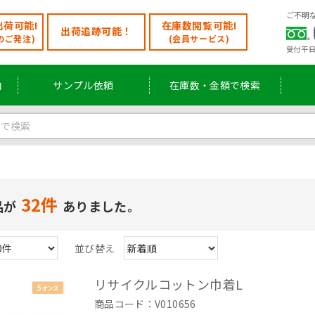
ご不明
荷可能!
在庫数閲覧可能!
出荷追跡可能！
のご発注)
(会員サービス)
受付 平日
内
サンプル依頼
在庫数・金額で検索
32件
品が
ありました。
並び替え
リサイクルコットン巾着L
商品コード：V010656