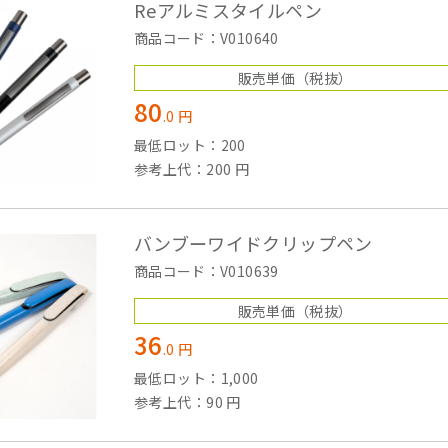
Reアルミスタイルペン
商品コード：V010640
販売単価
（税抜）
80
.
0
円
最低ロット：200
参考上代：200 円
バンブーワイドクリップペン
商品コード：V010639
販売単価
（税抜）
36
.
0
円
最低ロット：1,000
参考上代：90 円