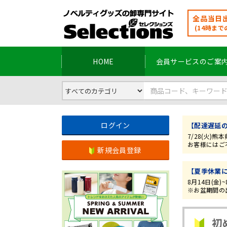
全品当日出
(14時まで
HOME
会員サービスのご案
ログイン
【配達遅延
7/28(火
お客様にはご
新規会員登録
【夏季休業
8月14日(金
※お盆期間の出
初