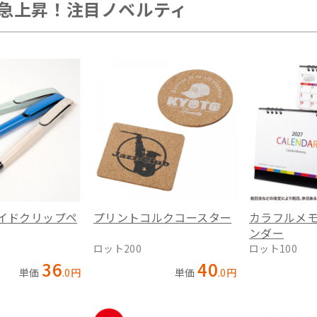
急上昇！注目ノベルティ
イドクリップペ
プリントコルクコースター
カラフルメ
ンダー
ロット200
ロット100
36
40
単価
.
0
円
単価
.
0
円