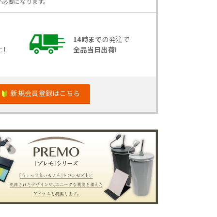
が必要になります。
14時まで
の発注で
!
全品当日出荷!
新規会員登録はこちら