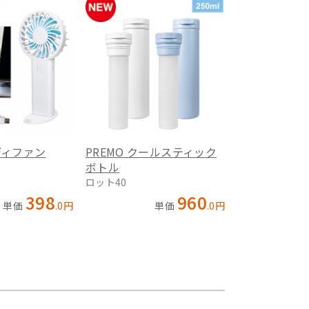
ディファン
PREMO クールスティック
ボトル
ロット40
398
960
単価
.
0
円
単価
.
0
円