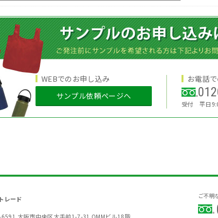
WEBでのお申し込み
お電話で
012
サンプル依頼ページへ
受付 平日9:0
ご不明
トレード
-6591 大阪市中央区大手前1-7-31 OMMビル18階