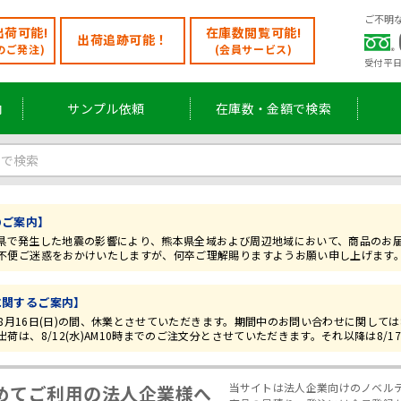
ご不明
荷可能!
在庫数閲覧可能!
出荷追跡可能！
のご発注)
(会員サービス)
受付 平日
内
サンプル依頼
在庫数・金額で検索
のご案内】
)熊本県で発生した地震の影響により、熊本県全域および周辺地域において、商品の
不便ご迷惑をおかけいたしますが、何卒ご理解賜りますようお願い申し上げます
に関するご案内】
)~8月16日(日)の間、休業とさせていただきます。期間中のお問い合わせに関して
荷は、8/12(水)AM10時までのご注文分とさせていただきます。それ以降は8/1
当サイトは法人企業向けのノベル
めてご利用の法人企業様へ