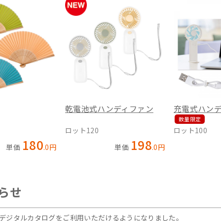
乾電池式ハンディファン
充電式ハン
数量限定
ロット120
ロット100
180
198
単価
.
0
円
単価
.
0
円
らせ
デジタルカタログをご利用いただけるようになりました。