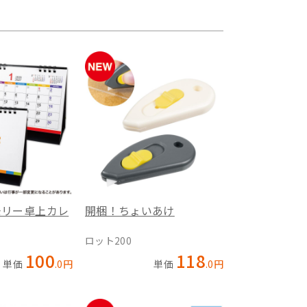
モリー卓上カレ
開梱！ちょいあけ
ロット200
100
118
単価
.
0
円
単価
.
0
円