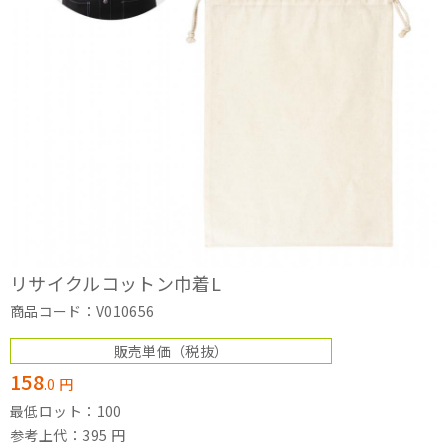
リサイクルコットン巾着L
商品コード：V010656
販売単価
（税抜）
158
.
0
円
最低ロット：100
参考上代：395 円