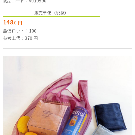
商品コード：V010590
販売単価
（税抜）
148
.
0
円
最低ロット：100
参考上代：370 円