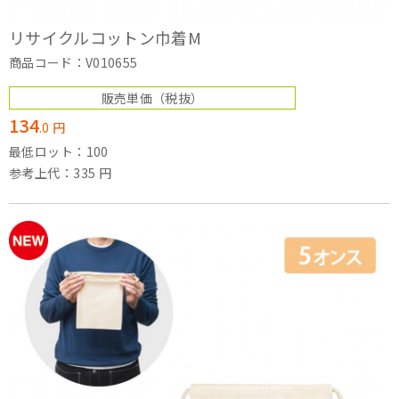
リサイクルコットン巾着M
商品コード：V010655
販売単価
（税抜）
134
.
0
円
最低ロット：100
参考上代：335 円