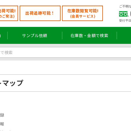
ご不明
荷可能!
在庫数閲覧可能!
出荷追跡可能！
のご発注)
(会員サービス)
受付 平日
内
サンプル依頼
在庫数・金額で検索
トマップ
録
報