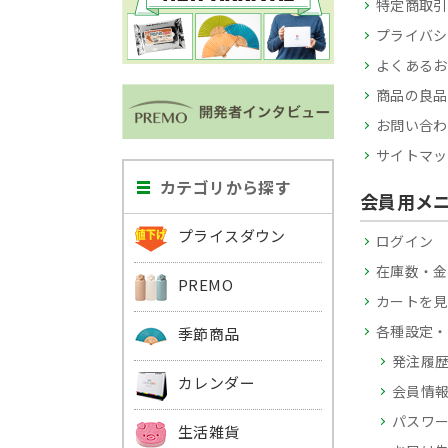
特定商取引
プライバシ
よくあるお
商品の良品
お問い合わ
サイトマッ
カテゴリから探す
会員用メ
プライスダウン
ログイン
在庫数・金
PREMO
カートを見
各種設定・
季節商品
発注履
カレンダー
会員情
パスワ
生活雑貨