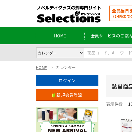
全品当日出
(14時まで
HOME
会員サービスのご案
HOME
カレンダー
ログイン
該当商
新規会員登録
表示件数