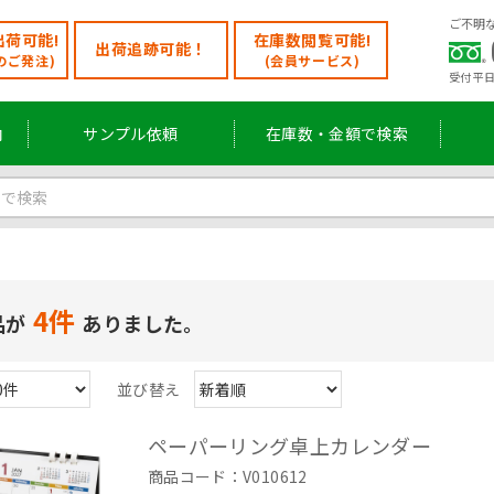
ご不明
荷可能!
在庫数閲覧可能!
出荷追跡可能！
のご発注)
(会員サービス)
受付 平日
内
サンプル依頼
在庫数・金額で検索
4件
品が
ありました。
並び替え
ペーパーリング卓上カレンダー
商品コード：V010612