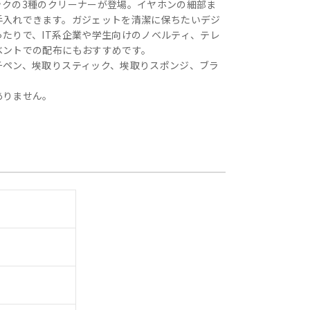
ックの3種のクリーナーが登場。イヤホンの細部ま
手入れできます。ガジェットを清潔に保ちたいデジ
ったりで、IT系企業や学生向けのノベルティ、テレ
ベントでの配布にもおすすめです。
チペン、埃取りスティック、埃取りスポンジ、ブラ
ありません。