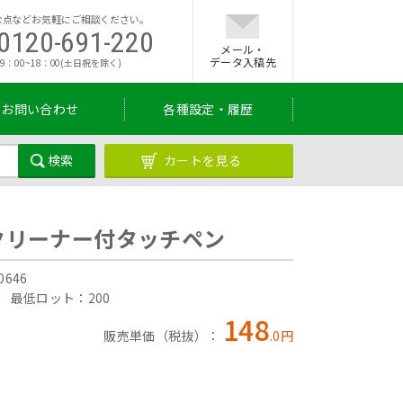
な点などお気軽にご相談ください。
0120-691-220
メール・
データ入稿先
9：00~18：00(土日祝を除く)
お問い合わせ
各種設定・履歴
カートを見る
クリーナー付タッチペン
646
円
最低ロット：200
148
販売単価（税抜）：
.
0
円