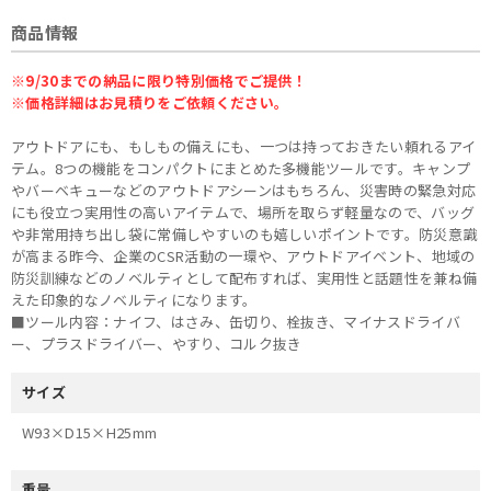
商品情報
※9/30までの納品に限り特別価格でご提供！
※価格詳細はお見積りをご依頼ください。
アウトドアにも、もしもの備えにも、一つは持っておきたい頼れるアイ
テム。8つの機能をコンパクトにまとめた多機能ツールです。キャンプ
やバーベキューなどのアウトドアシーンはもちろん、災害時の緊急対応
にも役立つ実用性の高いアイテムで、場所を取らず軽量なので、バッグ
や非常用持ち出し袋に常備しやすいのも嬉しいポイントです。防災意識
が高まる昨今、企業のCSR活動の一環や、アウトドアイベント、地域の
防災訓練などのノベルティとして配布すれば、実用性と話題性を兼ね備
えた印象的なノベルティになります。
■ツール内容：ナイフ、はさみ、缶切り、栓抜き、マイナスドライバ
ー、プラスドライバー、やすり、コルク抜き
サイズ
W93×D15×H25mm
重量