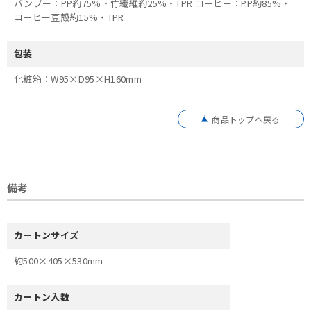
バンブー：PP約75%・竹繊維約25%・TPR コーヒー：PP約85%・
コーヒー豆殻約15%・TPR
包装
化粧箱：W95×D95×H160mm
商品トップへ戻る
備考
カートンサイズ
約500×405×530mm
カートン入数