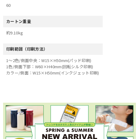
60
カートン重量
約9.10kg
印刷範囲（印刷方法）
1～2色/側面中央：W15×H50mm(パッド印刷)
1色/側面下部：W60×H40mm(回転シルク印刷)
カラー/側面：W15×H50mm(インクジェット印刷)
×